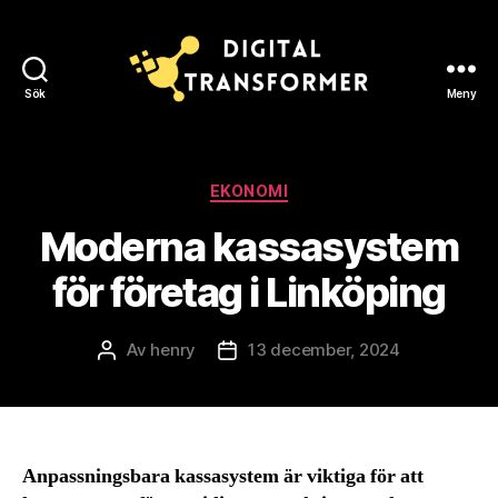
Sök
Meny
Digital
Transformer
Kategorier
EKONOMI
Moderna kassasystem
för företag i Linköping
Av
henry
13 december, 2024
Inläggsförfattare
Inläggsdatum
Anpassningsbara kassasystem är viktiga för att