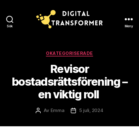
Sök
Meny
Digital
Transformer
Kategorier
OKATEGORISERADE
Revisor
bostadsrättsförening –
en viktig roll
Av
Emma
5 juli, 2024
Inläggsförfattare
Inläggsdatum