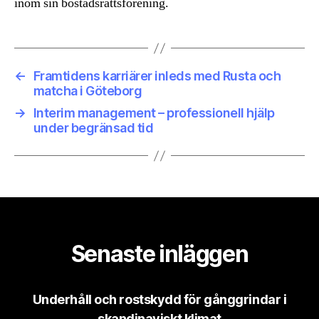
inom sin bostadsrättsförening.
←
Framtidens karriärer inleds med Rusta och
matcha i Göteborg
→
Interim management – professionell hjälp
under begränsad tid
Senaste inläggen
Underhåll och rostskydd för gånggrindar i
skandinaviskt klimat